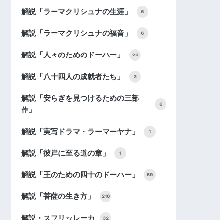
解説「ラーマクリシュナの生涯」
6
解説「ラーマクリシュナの福音」
6
解説「人々のためのドーハー」
20
解説「八十四人の成就者たち」
3
解説「安らぎを見つけるための三部
6
作」
解説「実写ドラマ・ラーマーヤナ」
1
解説「彼岸に至る道の章」
1
解説「王のための四十のドーハー」
59
解説「菩薩の生き方」
218
解説・スフリッレーカ
32