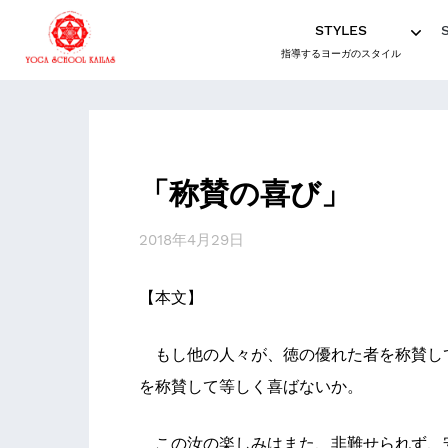
STYLES
指導するヨーガのスタイル
「称賛の喜び」
2018年4月29日
【本文】
もし他の人々が、徳の優れた者を称賛し
を称賛して等しく喜ばないか。
この汝の楽しみはまた、非難せられず、