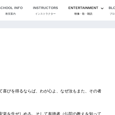
SCHOOL INFO
INSTRUCTORS
ENTERTAINMENT
BL
教室案内
インストラクター
映像・歌・朗読
ブロ
て喜びを得るならば、わが心よ、なぜ汝もまた、その者
安楽を生ぜしめる。そして有徳者（仏陀の教えを知って