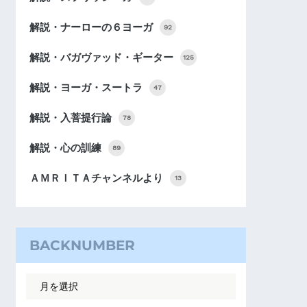
解説・ナーローの６ヨーガ
92
解説・バガヴァッド・ギーター
125
解説・ヨーガ・スートラ
47
解説・入菩提行論
78
解説・心の訓練
89
ＡＭＲＩＴＡチャンネルより
13
BACKNUMBER