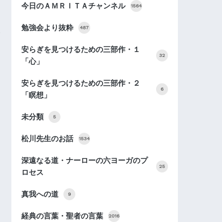
今日のＡＭＲＩＴＡチャンネル
1564
勉強会より抜粋
487
安らぎを見つけるための三部作・１
32
「心」
安らぎを見つけるための三部作・２
6
「瞑想」
未分類
5
松川先生のお話
1534
深遠なる道・ナーローの六ヨーガのプ
25
ロセス
真我への道
9
経典の言葉・聖者の言葉
2016