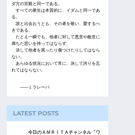
ダ方の宮殿と同一である。
すべての衆生は本質的に、イダムと同一であ
る。
誰と出会おうとも、その者を敬い、愛するべ
きである。
たとえ一瞬でも、他者に対して悪意や敵意に
満ちた思いを持ってはならず、
決して他者を罵ったり傷つけたりしてはなら
ない。
あらゆる状況において常に、決して誇りを忘
れてはならない。
――ミラレーパ
LATEST POSTS
今日のＡＭＲＩＴＡチャンネル「ワ