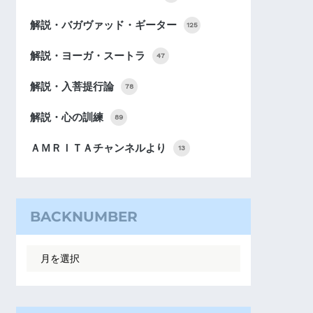
解説・バガヴァッド・ギーター
125
解説・ヨーガ・スートラ
47
解説・入菩提行論
78
解説・心の訓練
89
ＡＭＲＩＴＡチャンネルより
13
BACKNUMBER