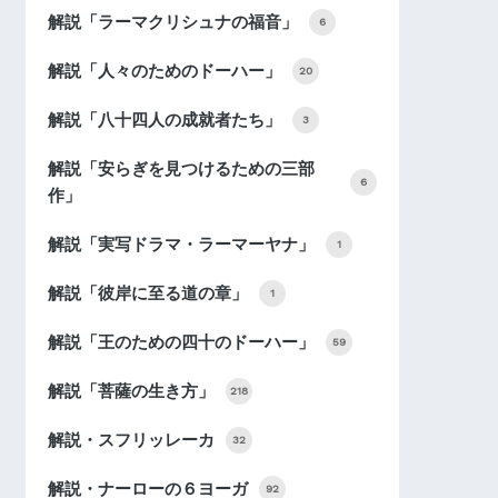
解説「ラーマクリシュナの福音」
6
解説「人々のためのドーハー」
20
解説「八十四人の成就者たち」
3
解説「安らぎを見つけるための三部
6
作」
解説「実写ドラマ・ラーマーヤナ」
1
解説「彼岸に至る道の章」
1
解説「王のための四十のドーハー」
59
解説「菩薩の生き方」
218
解説・スフリッレーカ
32
解説・ナーローの６ヨーガ
92