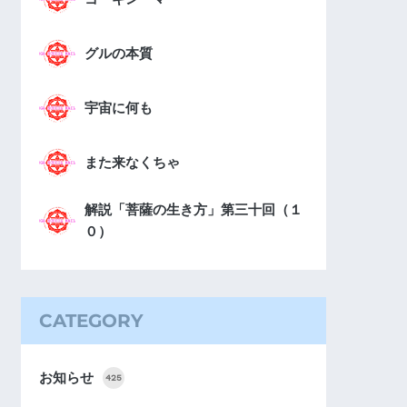
グルの本質
宇宙に何も
また来なくちゃ
解説「菩薩の生き方」第三十回（１
０）
CATEGORY
お知らせ
425