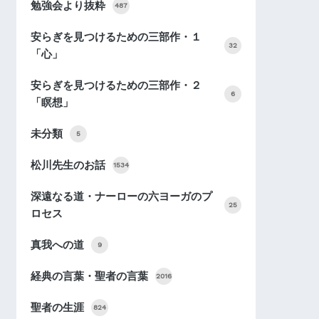
勉強会より抜粋
487
安らぎを見つけるための三部作・１
32
「心」
安らぎを見つけるための三部作・２
6
「瞑想」
未分類
5
松川先生のお話
1534
深遠なる道・ナーローの六ヨーガのプ
25
ロセス
真我への道
9
経典の言葉・聖者の言葉
2016
聖者の生涯
824