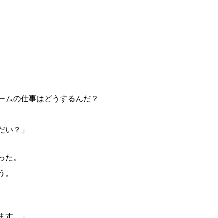
。
ームの仕事はどうするんだ？
。
だい？」
った。
う。
ます。」