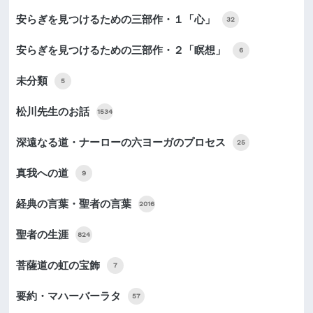
安らぎを見つけるための三部作・１「心」
32
安らぎを見つけるための三部作・２「瞑想」
6
未分類
5
松川先生のお話
1534
深遠なる道・ナーローの六ヨーガのプロセス
25
真我への道
9
経典の言葉・聖者の言葉
2016
聖者の生涯
824
菩薩道の虹の宝飾
7
要約・マハーバーラタ
57