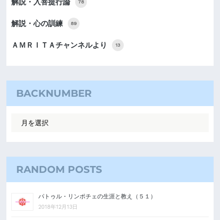
解説・入菩提行論
78
解説・心の訓練
89
ＡＭＲＩＴＡチャンネルより
13
BACKNUMBER
RANDOM POSTS
パトゥル・リンポチェの生涯と教え（５１）
2018年12月13日