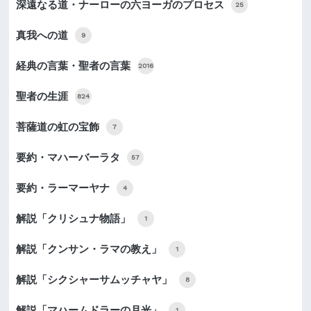
深遠なる道・ナーローの六ヨーガのプロセス
25
真我への道
9
経典の言葉・聖者の言葉
2016
聖者の生涯
824
菩薩道の虹の宝飾
7
要約・マハーバーラタ
57
要約・ラーマーヤナ
4
解説「クリシュナ物語」
1
解説「クンサン・ラマの教え」
1
解説「シクシャーサムッチャヤ」
8
解説「マハームドラーの月光」
1