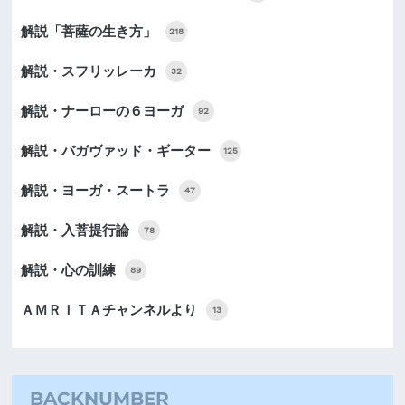
解説「菩薩の生き方」
218
解説・スフリッレーカ
32
解説・ナーローの６ヨーガ
92
解説・バガヴァッド・ギーター
125
解説・ヨーガ・スートラ
47
解説・入菩提行論
78
解説・心の訓練
89
ＡＭＲＩＴＡチャンネルより
13
BACKNUMBER