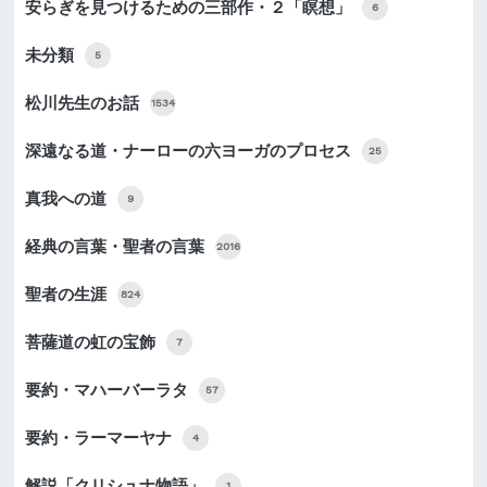
安らぎを見つけるための三部作・２「瞑想」
6
未分類
5
松川先生のお話
1534
深遠なる道・ナーローの六ヨーガのプロセス
25
真我への道
9
経典の言葉・聖者の言葉
2016
聖者の生涯
824
菩薩道の虹の宝飾
7
要約・マハーバーラタ
57
要約・ラーマーヤナ
4
解説「クリシュナ物語」
1