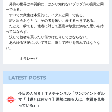
外側の世界は本質的に、はかり知れないブッダ方の宮殿と同
一である。
すべての衆生は本質的に、イダムと同一である。
誰と出会おうとも、その者を敬い、愛するべきである。
たとえ一瞬でも、他者に対して悪意や敵意に満ちた思いを持
ってはならず、
決して他者を罵ったり傷つけたりしてはならない。
あらゆる状況において常に、決して誇りを忘れてはならな
い。
――ミラレーパ
LATEST POSTS
今日のＡＭＲＩＴＡチャンネル「ワンポイントダル
マ『【運とは何か？】運勢に頼る人は、本質を見失
っている』」