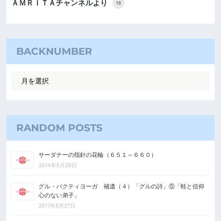
ＡＭＲＩＴＡチャンネルより
13
BACKNUMBER
RANDOM POSTS
サーダナーの指針の花輪（６５１～６６０）
2014年8月29日
グル・バクティヨーガ 補遺（４）「グルの詩」⑤「蛙と信仰
心のない弟子」
2017年5月27日