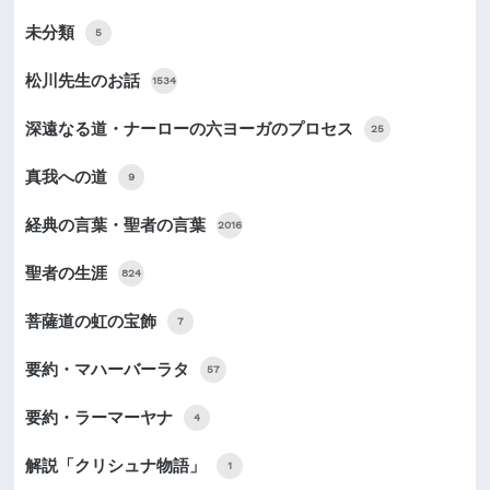
未分類
5
松川先生のお話
1534
深遠なる道・ナーローの六ヨーガのプロセス
25
真我への道
9
経典の言葉・聖者の言葉
2016
聖者の生涯
824
菩薩道の虹の宝飾
7
要約・マハーバーラタ
57
要約・ラーマーヤナ
4
解説「クリシュナ物語」
1