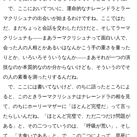
で、ここにおいてついに、運命的なナレーンドラとラー
マクリシュナの出会いが始まるわけですね。ここではた
だ、まだちょっと会話を交わしただけだと。そしてラーマ
クリシュナも――まあラーマクリシュナって面白い人で、
会った人の人相とかあるいはなんかこう手の重さを量った
りとか、いろいろそういうなんか――まあそれが一つの演
技なのか本質的なのか分からないけども、そういうのでそ
の人の素養を測ったりするんだね。
で、ここには書いてないけど、のちに語ったところによ
ると、このときラーマクリシュナはナレーンドラの相を見
て、のちにホーリーマザーに「ほとんど完璧だ」って言っ
たらしいんだね。「ほとんど完璧で、ただ二つだけ問題が
ある」と。その二つっていうのは、「呼吸が荒い」。そし
て、「大食いである」と。で、この二つによって、早死に