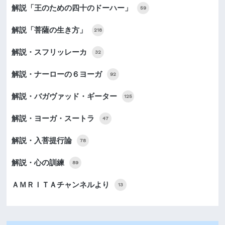
解説「王のための四十のドーハー」
59
解説「菩薩の生き方」
218
解説・スフリッレーカ
32
解説・ナーローの６ヨーガ
92
解説・バガヴァッド・ギーター
125
解説・ヨーガ・スートラ
47
解説・入菩提行論
78
解説・心の訓練
89
ＡＭＲＩＴＡチャンネルより
13