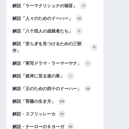
解説「ラーマクリシュナの福音」
6
解説「人々のためのドーハー」
20
解説「八十四人の成就者たち」
3
解説「安らぎを見つけるための三部
6
作」
解説「実写ドラマ・ラーマーヤナ」
1
解説「彼岸に至る道の章」
1
解説「王のための四十のドーハー」
59
解説「菩薩の生き方」
218
解説・スフリッレーカ
32
解説・ナーローの６ヨーガ
92