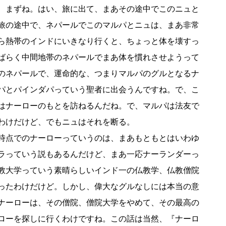
、まずね。はい、旅に出て、まあその途中でこのニュと
旅の途中で、ネパールでこのマルパとニュは、まあ非常
ら熱帯のインドにいきなり行くと、ちょっと体を壊すっ
ばらく中間地帯のネパールでまあ体を慣れさせようって
のネパールで、運命的な、つまりマルパのグルとなるナ
パとパインダパっていう聖者に出会うんですね。で、こ
はナーローのもとを訪ねるんだね。で、マルパは法友で
わけだけど、でもニュはそれを断る。
時点でのナーローっていうのは、まあもともとはいわゆ
ラっていう説もあるんだけど、まあ一応ナーランダーっ
教大学っていう素晴らしいインド一の仏教学、仏教僧院
ったわけだけど。しかし、偉大なグルなしには本当の意
ナーローは、その僧院、僧院大学をやめて、その最高の
ローを探しに行くわけですね。この話は当然、『ナーロ