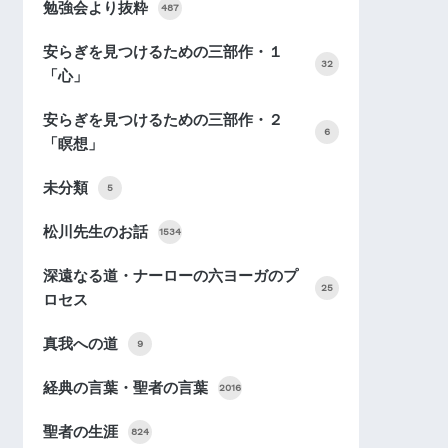
勉強会より抜粋
487
安らぎを見つけるための三部作・１
32
「心」
安らぎを見つけるための三部作・２
6
「瞑想」
未分類
5
松川先生のお話
1534
深遠なる道・ナーローの六ヨーガのプ
25
ロセス
真我への道
9
経典の言葉・聖者の言葉
2016
聖者の生涯
824