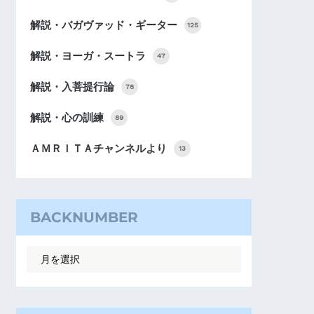
解説・バガヴァッド・ギーター
125
解説・ヨーガ・スートラ
47
解説・入菩提行論
78
解説・心の訓練
89
ＡＭＲＩＴＡチャンネルより
13
BACKNUMBER