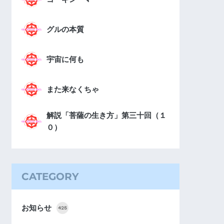
グルの本質
宇宙に何も
また来なくちゃ
解説「菩薩の生き方」第三十回（１
０）
CATEGORY
お知らせ
425