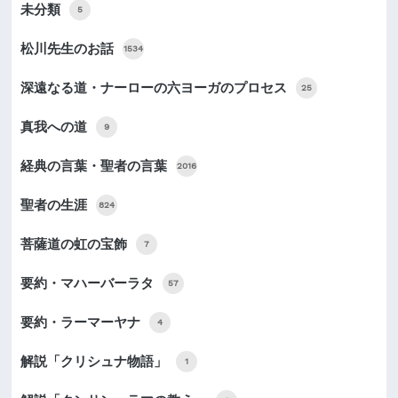
未分類
5
松川先生のお話
1534
深遠なる道・ナーローの六ヨーガのプロセス
25
真我への道
9
経典の言葉・聖者の言葉
2016
聖者の生涯
824
菩薩道の虹の宝飾
7
要約・マハーバーラタ
57
要約・ラーマーヤナ
4
解説「クリシュナ物語」
1