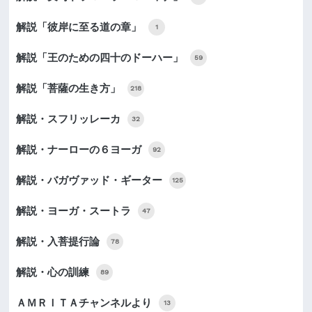
解説「彼岸に至る道の章」
1
解説「王のための四十のドーハー」
59
解説「菩薩の生き方」
218
解説・スフリッレーカ
32
解説・ナーローの６ヨーガ
92
解説・バガヴァッド・ギーター
125
解説・ヨーガ・スートラ
47
解説・入菩提行論
78
解説・心の訓練
89
ＡＭＲＩＴＡチャンネルより
13