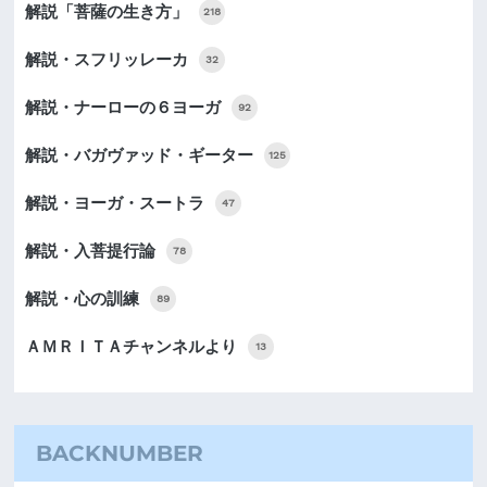
解説「菩薩の生き方」
218
解説・スフリッレーカ
32
解説・ナーローの６ヨーガ
92
解説・バガヴァッド・ギーター
125
解説・ヨーガ・スートラ
47
解説・入菩提行論
78
解説・心の訓練
89
ＡＭＲＩＴＡチャンネルより
13
BACKNUMBER