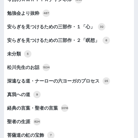
勉強会より抜粋
487
安らぎを見つけるための三部作・１「心」
32
安らぎを見つけるための三部作・２「瞑想」
6
未分類
5
松川先生のお話
1534
深遠なる道・ナーローの六ヨーガのプロセス
25
真我への道
9
経典の言葉・聖者の言葉
2016
聖者の生涯
824
菩薩道の虹の宝飾
7