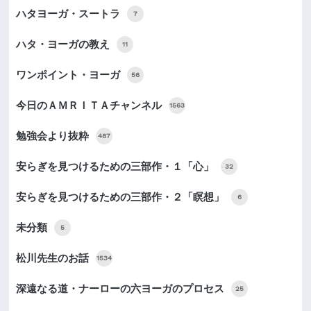
ハタヨーガ・スートラ
7
ハタ・ヨーガの教え
11
ワンポイント・ヨーガ
56
今日のＡＭＲＩＴＡチャンネル
1563
勉強会より抜粋
487
安らぎを見つけるための三部作・１「心」
32
安らぎを見つけるための三部作・２「瞑想」
6
未分類
5
松川先生のお話
1534
深遠なる道・ナーローの六ヨーガのプロセス
25