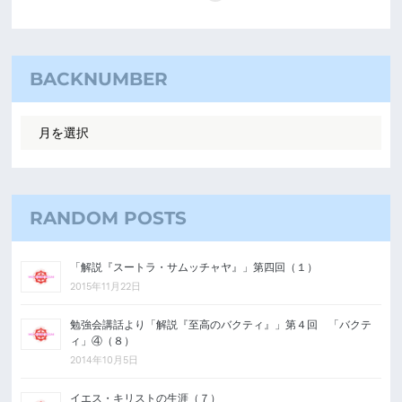
BACKNUMBER
RANDOM POSTS
「解説『スートラ・サムッチャヤ』」第四回（１）
2015年11月22日
勉強会講話より「解説『至高のバクティ』」第４回 「バクテ
ィ」④（８）
2014年10月5日
イエス・キリストの生涯（７）