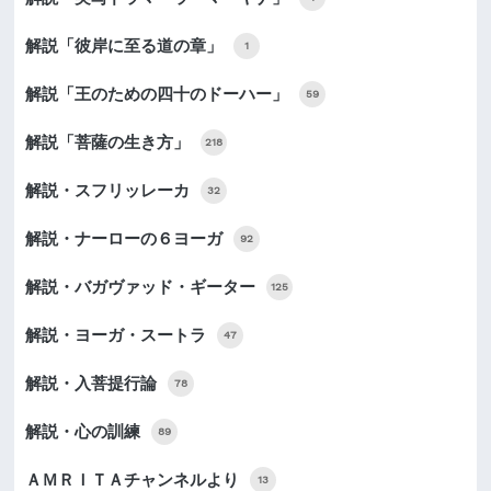
解説「彼岸に至る道の章」
1
解説「王のための四十のドーハー」
59
解説「菩薩の生き方」
218
解説・スフリッレーカ
32
解説・ナーローの６ヨーガ
92
解説・バガヴァッド・ギーター
125
解説・ヨーガ・スートラ
47
解説・入菩提行論
78
解説・心の訓練
89
ＡＭＲＩＴＡチャンネルより
13