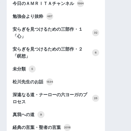
今日のＡＭＲＩＴＡチャンネル
1564
勉強会より抜粋
487
安らぎを見つけるための三部作・１
32
「心」
安らぎを見つけるための三部作・２
6
「瞑想」
未分類
5
松川先生のお話
1534
深遠なる道・ナーローの六ヨーガのプ
25
ロセス
真我への道
9
経典の言葉・聖者の言葉
2016