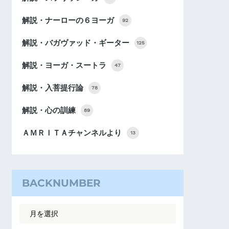
解説・ナーローの６ヨーガ
92
解説・バガヴァッド・ギーター
125
解説・ヨーガ・スートラ
47
解説・入菩提行論
78
解説・心の訓練
89
ＡＭＲＩＴＡチャンネルより
13
BACKNUMBER