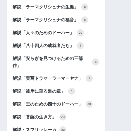
解説「ラーマクリシュナの生涯」
6
解説「ラーマクリシュナの福音」
6
解説「人々のためのドーハー」
20
解説「八十四人の成就者たち」
3
解説「安らぎを見つけるための三部
6
作」
解説「実写ドラマ・ラーマーヤナ」
1
解説「彼岸に至る道の章」
1
解説「王のための四十のドーハー」
59
解説「菩薩の生き方」
218
解説・スフリッレーカ
32