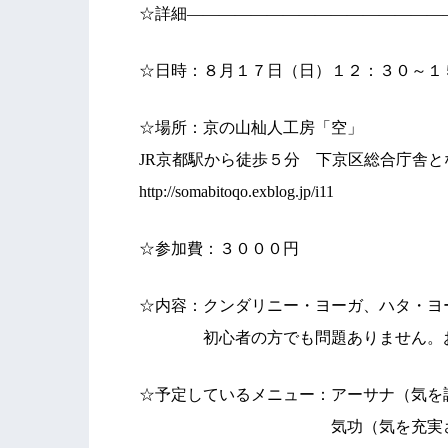
☆詳細————————————————
☆日時：８月１７日（日）１２：３０～１
☆場所：京の山杣人工房「空」
JR京都駅から徒歩５分 下京区総合庁舎と
http://somabitoqo.exblog.jp/i11
☆参加費：３０００円
☆内容：クンダリニー・ヨーガ、ハタ・ヨ
初心者の方でも問題ありません。お
☆予定しているメニュー：アーサナ（気を
気功（気を充実させる