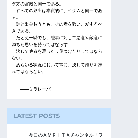
ダ方の宮殿と同一である。
すべての衆生は本質的に、イダムと同一であ
る。
誰と出会おうとも、その者を敬い、愛するべ
きである。
たとえ一瞬でも、他者に対して悪意や敵意に
満ちた思いを持ってはならず、
決して他者を罵ったり傷つけたりしてはなら
ない。
あらゆる状況において常に、決して誇りを忘
れてはならない。
――ミラレーパ
LATEST POSTS
今日のＡＭＲＩＴＡチャンネル「ワ