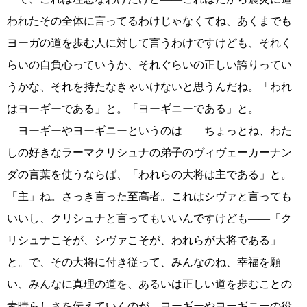
われたその全体に言ってるわけじゃなくてね、あくまでも
ヨーガの道を歩む人に対して言うわけですけども、それく
らいの自負心っていうか、それぐらいの正しい誇りってい
うかな、それを持たなきゃいけないと思うんだね。「われ
はヨーギーである」と。「ヨーギニーである」と。
ヨーギーやヨーギニーというのは――ちょっとね、わた
しの好きなラーマクリシュナの弟子のヴィヴェーカーナン
ダの言葉を使うならば、「われらの大将は主である」と。
「主」ね。さっき言った至高者。これはシヴァと言っても
いいし、クリシュナと言ってもいいんですけども――「ク
リシュナこそが、シヴァこそが、われらが大将である」
と。で、その大将に付き従って、みんなのね、幸福を願
い、みんなに真理の道を、あるいは正しい道を歩むことの
素晴らしさを伝えていくのが、ヨーギーやヨーギニーの役