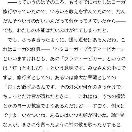
――っていうのはそのころ、もうすでにわたしはヨーガ
修行やっていたので、いろいろ教えを学んでたので、だん
だんそういうのがいいんだって分かってきていたから――
でも、わたしの本能はだいぶけがれてしまったと。
でも、さっき言ったように、掘り返せばあるんだね。こ
れはヨーガの経典――『ハタヨーガ・プラディーピカー』
といいますけれども、あの「プラディーピカー」というの
は「灯（ともしび）」という意味です。みなさんの中にで
すよ、修行者としての、あるいは偉大な菩薩としての
「灯」が必ずあるんです。その灯火が何かのきっかけで、
ちょっとだけ雲が晴れたときに――これはね、うちの横浜
とかのヨーガ教室でよくあるんだけど――すごく、例えば
ですよ、いかついね、あるいはいつも頭が固いね、論理的
な人が、まさに今言ったように神の歌を歌ったりすると、