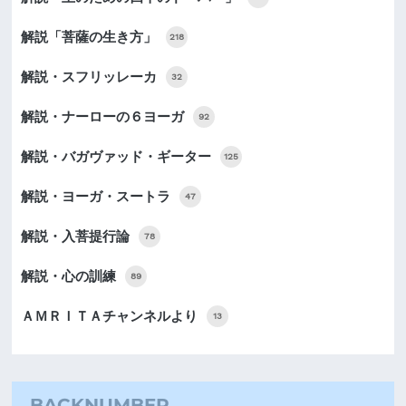
解説「菩薩の生き方」
218
解説・スフリッレーカ
32
解説・ナーローの６ヨーガ
92
解説・バガヴァッド・ギーター
125
解説・ヨーガ・スートラ
47
解説・入菩提行論
78
解説・心の訓練
89
ＡＭＲＩＴＡチャンネルより
13
BACKNUMBER