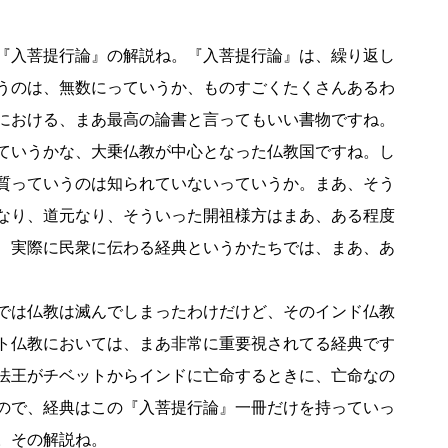
『入菩提行論』の解説ね。『入菩提行論』は、繰り返し
うのは、無数にっていうか、ものすごくたくさんあるわ
における、まあ最高の論書と言ってもいい書物ですね。
ていうかな、大乗仏教が中心となった仏教国ですね。し
質っていうのは知られていないっていうか。まあ、そう
なり、道元なり、そういった開祖様方はまあ、ある程度
、実際に民衆に伝わる経典というかたちでは、まあ、あ
では仏教は滅んでしまったわけだけど、そのインド仏教
ト仏教においては、まあ非常に重要視されてる経典です
法王がチベットからインドに亡命するときに、亡命なの
ので、経典はこの『入菩提行論』一冊だけを持っていっ
。その解説ね。