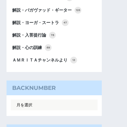
解説・バガヴァッド・ギーター
125
解説・ヨーガ・スートラ
47
解説・入菩提行論
78
解説・心の訓練
89
ＡＭＲＩＴＡチャンネルより
13
BACKNUMBER