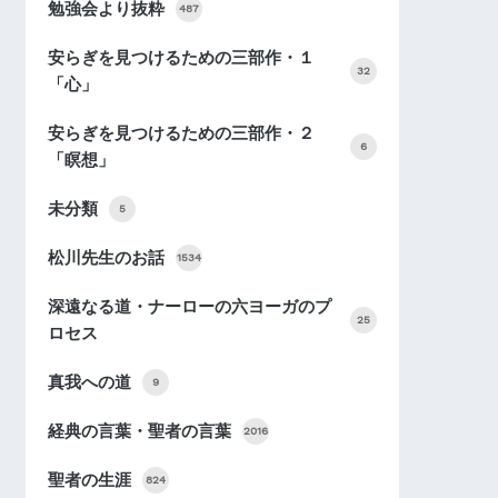
勉強会より抜粋
487
安らぎを見つけるための三部作・１
32
「心」
安らぎを見つけるための三部作・２
6
「瞑想」
未分類
5
松川先生のお話
1534
深遠なる道・ナーローの六ヨーガのプ
25
ロセス
真我への道
9
経典の言葉・聖者の言葉
2016
聖者の生涯
824