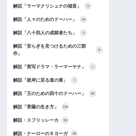
解説「ラーマクリシュナの福音」
6
解説「人々のためのドーハー」
20
解説「八十四人の成就者たち」
3
解説「安らぎを見つけるための三部
6
作」
解説「実写ドラマ・ラーマーヤナ」
1
解説「彼岸に至る道の章」
1
解説「王のための四十のドーハー」
59
解説「菩薩の生き方」
218
解説・スフリッレーカ
32
解説・ナーローの６ヨーガ
92