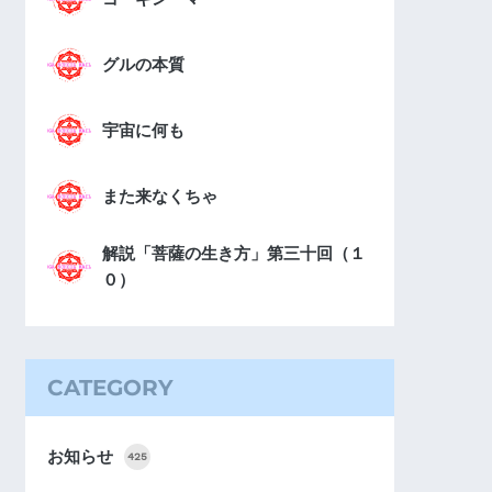
グルの本質
宇宙に何も
また来なくちゃ
解説「菩薩の生き方」第三十回（１
０）
CATEGORY
お知らせ
425