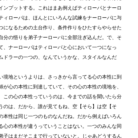
インプットする。これはまあ例えばティローパとナーロ
ティローパは、ほんとにいろんな試練をナーローパに与
つになるための土台作り、条件作りをひたすらやらせた
自分の悟りを弟子ナーローパに全部注ぎ込んだ。で、そ
て、ナーローパはティローパと心において一つになっ
ムドラーの一つの、なんていうかな、スタイルなんだ
い境地というよりは、さっきから言ってる心の本性に到
師が心の本性に到達していて、その心の本性の境地を、
、この心の本性っていうのは、今までの話を聞いたら分
うのは、だから、誰が見てもね、空【そら】は空【そ
の本性は同じ一つのものなんだね。だから例えばいろん
る心の本性が違うっていうことはない。一つのみんな同
弟子はまだそこまで行っていないと。じゃあどうするん