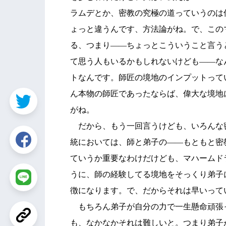
ラムデとか、密教の究極の道っていうのは
ょっと違うんです、方法論がね。で、この
る、つまり――ちょっとこういうこと言う
て思う人もいるかもしれないけども――な
トなんです。師匠の境地のインプットって
ん本物の師匠であったならば、偉大な境地
がね。
だから、もう一回言うけども、いろんな
統においては、師と弟子の――もともと密
ていうか重要なわけだけども、マハームド
うに、師の経験してる境地をそっくり弟子
徴になります。で、だからそれは早いって
もちろん弟子が自分の力で一生懸命頑張
も、なかなかそれは難しいと。つまり弟子