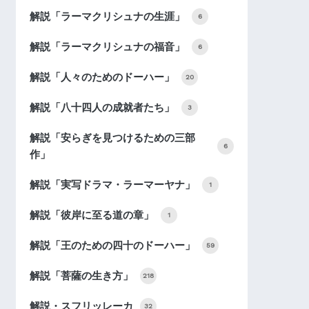
解説「ラーマクリシュナの生涯」
6
解説「ラーマクリシュナの福音」
6
解説「人々のためのドーハー」
20
解説「八十四人の成就者たち」
3
解説「安らぎを見つけるための三部
6
作」
解説「実写ドラマ・ラーマーヤナ」
1
解説「彼岸に至る道の章」
1
解説「王のための四十のドーハー」
59
解説「菩薩の生き方」
218
解説・スフリッレーカ
32