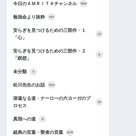
今日のＡＭＲＩＴＡチャンネル
1564
勉強会より抜粋
487
安らぎを見つけるための三部作・１
32
「心」
安らぎを見つけるための三部作・２
6
「瞑想」
未分類
5
松川先生のお話
1534
深遠なる道・ナーローの六ヨーガのプ
25
ロセス
真我への道
9
経典の言葉・聖者の言葉
2016