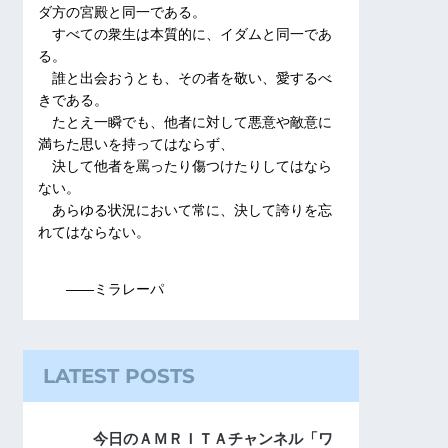
ダ方の宮殿と同一である。
すべての衆生は本質的に、イダムと同一であ
る。
誰と出会おうとも、その者を敬い、愛するべ
きである。
たとえ一瞬でも、他者に対して悪意や敵意に
満ちた思いを持ってはならず、
決して他者を罵ったり傷つけたりしてはなら
ない。
あらゆる状況において常に、決して誇りを忘
れてはならない。
――ミラレーパ
LATEST POSTS
今日のＡＭＲＩＴＡチャンネル「ワ