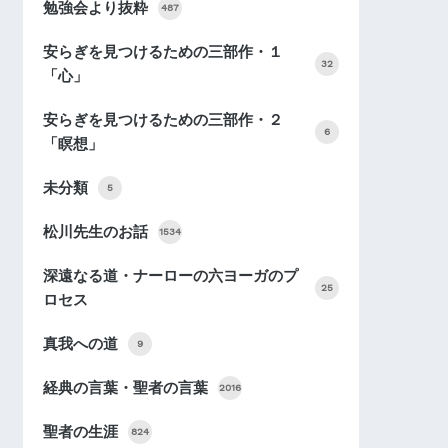
勉強会より抜粋
487
安らぎを見つけるための三部作・１
32
「心」
安らぎを見つけるための三部作・２
6
「瞑想」
未分類
5
松川先生のお話
1534
深遠なる道・ナーローの六ヨーガのプ
25
ロセス
真我への道
9
経典の言葉・聖者の言葉
2016
聖者の生涯
824