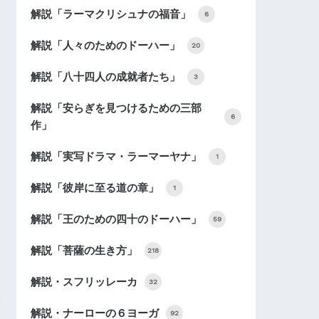
解説「ラーマクリシュナの福音」
6
解説「人々のためのドーハー」
20
解説「八十四人の成就者たち」
3
解説「安らぎを見つけるための三部
6
作」
解説「実写ドラマ・ラーマーヤナ」
1
解説「彼岸に至る道の章」
1
解説「王のための四十のドーハー」
59
解説「菩薩の生き方」
218
解説・スフリッレーカ
32
解説・ナーローの６ヨーガ
92