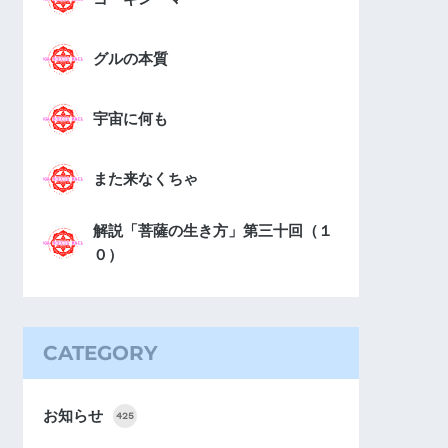
グルの本質
宇宙に何も
また来なくちゃ
解説「菩薩の生き方」第三十回（１
０）
CATEGORY
お知らせ
425