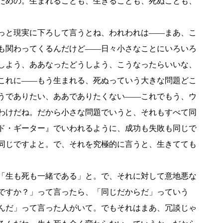
ための。生まれることも、生きることも、死ぬことも、
っと現実に下ろして言うとね、われわれは――まあ、こ
も関わってくるんだけど――日々小さなことにいろいろ
しよう、ああなったどうしよう、こうなったらいいな、
これに――もう生まれる、死ぬっていう大きな問題どこ
うでありたい、ああでありたくない――これでもう、ウ
わけだね。だから小さな問題でいうと、それもすべて同
ド・ギーター』でいわれるように、成功も失敗も同じで
同じですよと。で、それを究極的に言うと、生きてても
「生も死も一緒である」と。で、それに対して意地悪な
ですか？」って言ったら、「同じだからだ」っていう
んだ」って言った人がいて。でもそれはまあ、冗談じゃ