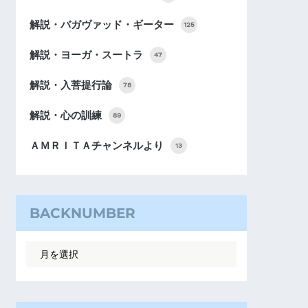
解説・バガヴァッド・ギーター
125
解説・ヨーガ・スートラ
47
解説・入菩提行論
78
解説・心の訓練
89
ＡＭＲＩＴＡチャンネルより
13
BACKNUMBER