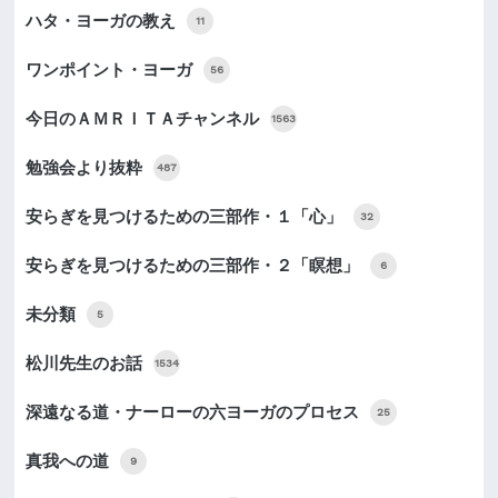
ハタ・ヨーガの教え
11
ワンポイント・ヨーガ
56
今日のＡＭＲＩＴＡチャンネル
1563
勉強会より抜粋
487
安らぎを見つけるための三部作・１「心」
32
安らぎを見つけるための三部作・２「瞑想」
6
未分類
5
松川先生のお話
1534
深遠なる道・ナーローの六ヨーガのプロセス
25
真我への道
9