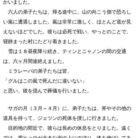
かいました。
六人の弟子たちは、帰る途中に、山の向こう側で恐ろし
い嵐に遭遇しました。嵐は非常に激しく、ほとんど道が見
えないほどでした。彼らは必死で戦い、やっとのことで、
寝静まった村にたどり着きました。
雪は１８昼夜降り続き、ティンとニャノンの間の交通
は、六ヶ月間途絶えました。
ミラレーパの弟子たちは皆、
「グルはこの嵐で死んだに違いない」
と思い、彼を偲んで葬儀を行いました。
サガの月（３月～４月）に、弟子たちは、斧やその他の
道具を持って、ジェツンの死体を捜しに行きました。
目的地の間近で、彼らは長めの休息をとりました。遠く
では、雪ヒョウが大きな岩の上にのぼり、体を伸ばしてあ