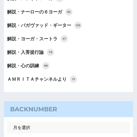
解説・ナーローの６ヨーガ
92
解説・バガヴァッド・ギーター
125
解説・ヨーガ・スートラ
47
解説・入菩提行論
78
解説・心の訓練
89
ＡＭＲＩＴＡチャンネルより
13
BACKNUMBER