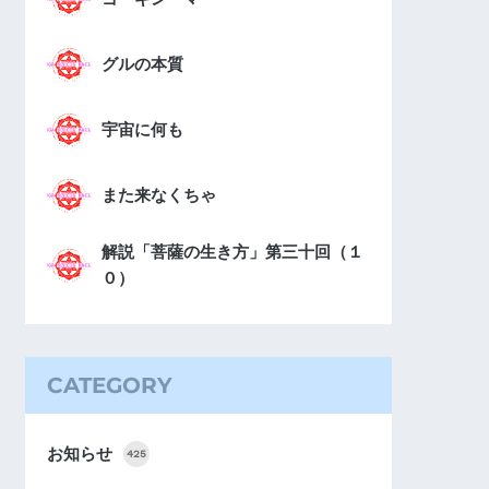
グルの本質
宇宙に何も
また来なくちゃ
解説「菩薩の生き方」第三十回（１
０）
CATEGORY
お知らせ
425