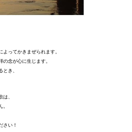
によってかきまぜられます。
拝の念が心に生じます。
るとき、
歌は、
ん。
ださい！