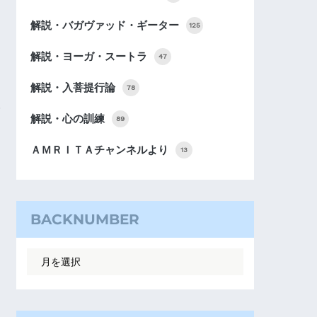
解説・バガヴァッド・ギーター
125
解説・ヨーガ・スートラ
47
解説・入菩提行論
78
解説・心の訓練
89
ＡＭＲＩＴＡチャンネルより
13
BACKNUMBER