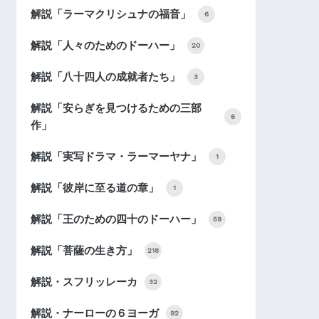
解説「ラーマクリシュナの福音」
6
解説「人々のためのドーハー」
20
解説「八十四人の成就者たち」
3
解説「安らぎを見つけるための三部
6
作」
解説「実写ドラマ・ラーマーヤナ」
1
解説「彼岸に至る道の章」
1
解説「王のための四十のドーハー」
59
解説「菩薩の生き方」
218
解説・スフリッレーカ
32
解説・ナーローの６ヨーガ
92