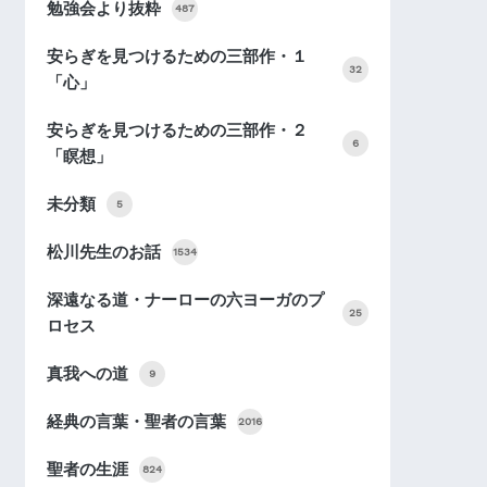
勉強会より抜粋
487
安らぎを見つけるための三部作・１
32
「心」
安らぎを見つけるための三部作・２
6
「瞑想」
未分類
5
松川先生のお話
1534
深遠なる道・ナーローの六ヨーガのプ
25
ロセス
真我への道
9
経典の言葉・聖者の言葉
2016
聖者の生涯
824