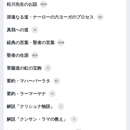
松川先生のお話
1534
深遠なる道・ナーローの六ヨーガのプロセス
25
真我への道
9
経典の言葉・聖者の言葉
2016
聖者の生涯
824
菩薩道の虹の宝飾
7
要約・マハーバーラタ
57
要約・ラーマーヤナ
4
解説「クリシュナ物語」
1
解説「クンサン・ラマの教え」
1