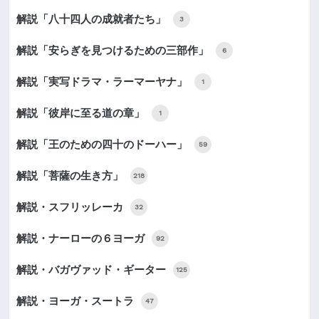
解説「八十四人の成就者たち」
3
解説「安らぎを見つけるための三部作」
6
解説「実写ドラマ・ラーマーヤナ」
1
解説「彼岸に至る道の章」
1
解説「王のための四十のドーハー」
59
解説「菩薩の生き方」
218
解説・スフリッレーカ
32
解説・ナーローの６ヨーガ
92
解説・バガヴァッド・ギーター
125
解説・ヨーガ・スートラ
47