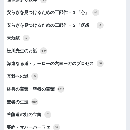
安らぎを見つけるための三部作・１「心」
32
安らぎを見つけるための三部作・２「瞑想」
6
未分類
5
松川先生のお話
1534
深遠なる道・ナーローの六ヨーガのプロセス
25
真我への道
9
経典の言葉・聖者の言葉
2016
聖者の生涯
824
菩薩道の虹の宝飾
7
要約・マハーバーラタ
57