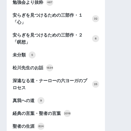
勉強会より抜粋
487
安らぎを見つけるための三部作・１
32
「心」
安らぎを見つけるための三部作・２
6
「瞑想」
未分類
5
松川先生のお話
1534
深遠なる道・ナーローの六ヨーガのプ
25
ロセス
真我への道
9
経典の言葉・聖者の言葉
2016
聖者の生涯
824