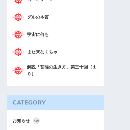
グルの本質
宇宙に何も
また来なくちゃ
解説「菩薩の生き方」第三十回（１
０）
CATEGORY
お知らせ
425