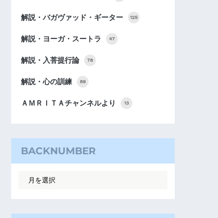
解説・バガヴァッド・ギーター
125
解説・ヨーガ・スートラ
47
解説・入菩提行論
78
解説・心の訓練
89
ＡＭＲＩＴＡチャンネルより
13
BACKNUMBER