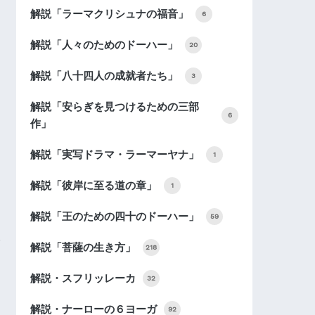
解説「ラーマクリシュナの福音」
6
解説「人々のためのドーハー」
20
解説「八十四人の成就者たち」
3
解説「安らぎを見つけるための三部
6
作」
解説「実写ドラマ・ラーマーヤナ」
1
解説「彼岸に至る道の章」
1
解説「王のための四十のドーハー」
59
解説「菩薩の生き方」
218
解説・スフリッレーカ
32
解説・ナーローの６ヨーガ
92