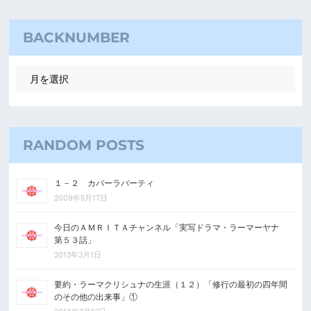
BACKNUMBER
RANDOM POSTS
１－２ カパーラバーティ
2009年5月17日
今日のＡＭＲＩＴＡチャンネル「実写ドラマ・ラーマーヤナ
第５３話」
2013年3月1日
要約・ラーマクリシュナの生涯（１２）「修行の最初の四年間
のその他の出来事」①