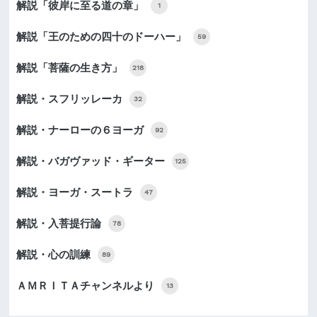
解説「彼岸に至る道の章」
1
解説「王のための四十のドーハー」
59
解説「菩薩の生き方」
218
解説・スフリッレーカ
32
解説・ナーローの６ヨーガ
92
解説・バガヴァッド・ギーター
125
解説・ヨーガ・スートラ
47
解説・入菩提行論
78
解説・心の訓練
89
ＡＭＲＩＴＡチャンネルより
13