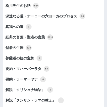
松川先生のお話
1534
深遠なる道・ナーローの六ヨーガのプロセス
25
真我への道
9
経典の言葉・聖者の言葉
2016
聖者の生涯
824
菩薩道の虹の宝飾
7
要約・マハーバーラタ
57
要約・ラーマーヤナ
4
解説「クリシュナ物語」
1
解説「クンサン・ラマの教え」
1