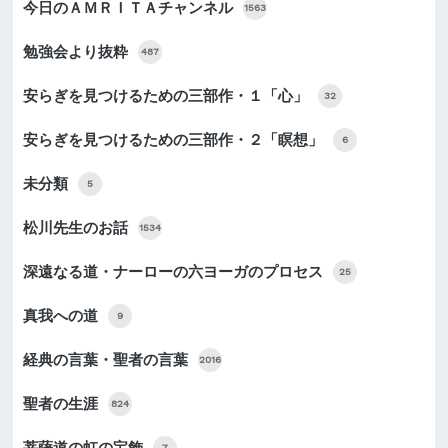
今日のＡＭＲＩＴＡチャンネル
1563
勉強会より抜粋
487
安らぎを見つけるための三部作・１「心」
32
安らぎを見つけるための三部作・２「瞑想」
6
未分類
5
松川先生のお話
1534
深遠なる道・ナーローの六ヨーガのプロセス
25
真我への道
9
経典の言葉・聖者の言葉
2016
聖者の生涯
824
菩薩道の虹の宝飾
7