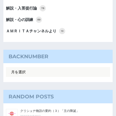
解説・入菩提行論
78
解説・心の訓練
89
ＡＭＲＩＴＡチャンネルより
13
BACKNUMBER
RANDOM POSTS
クリシュナ物語の要約（３）「主の降誕」