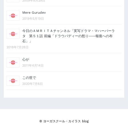
2009年8月29日
Mere Gurudev
2019年5月19日
今日のＡＭＲＩＴＡチャンネル「実写ドラマ・マハーバーラ
タ 第５１話 前編「ドラウパディーの怒り――報復への布
石」」
2018年7月28日
心が
2011年4月14日
この世で
2020年7月6日
© ヨーガスクール・カイラス blog