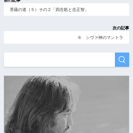
前の記事
菩薩の道（５）その２「四念処と念正智」
次の記事
６ シヴァ神のマントラ