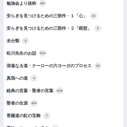
勉強会より抜粋
487
安らぎを見つけるための三部作・１「心」
32
安らぎを見つけるための三部作・２「瞑想」
6
未分類
5
松川先生のお話
1534
深遠なる道・ナーローの六ヨーガのプロセス
25
真我への道
9
経典の言葉・聖者の言葉
2016
聖者の生涯
824
菩薩道の虹の宝飾
7