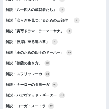
解説「八十四人の成就者たち」
3
解説「安らぎを見つけるための三部作」
6
解説「実写ドラマ・ラーマーヤナ」
1
解説「彼岸に至る道の章」
1
解説「王のための四十のドーハー」
59
解説「菩薩の生き方」
218
解説・スフリッレーカ
32
解説・ナーローの６ヨーガ
92
解説・バガヴァッド・ギーター
125
解説・ヨーガ・スートラ
47