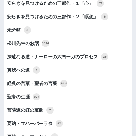
安らぎを見つけるための三部作・１「心」
32
安らぎを見つけるための三部作・２「瞑想」
6
未分類
5
松川先生のお話
1534
深遠なる道・ナーローの六ヨーガのプロセス
25
真我への道
9
経典の言葉・聖者の言葉
2016
聖者の生涯
824
菩薩道の虹の宝飾
7
要約・マハーバーラタ
57