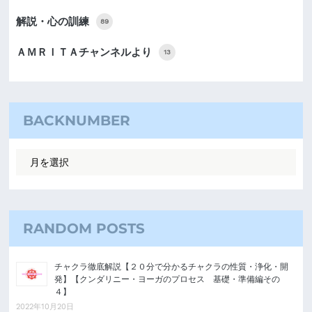
解説・心の訓練
89
ＡＭＲＩＴＡチャンネルより
13
BACKNUMBER
RANDOM POSTS
チャクラ徹底解説【２０分で分かるチャクラの性質・浄化・開
発】【クンダリニー・ヨーガのプロセス 基礎・準備編その
４】
2022年10月20日