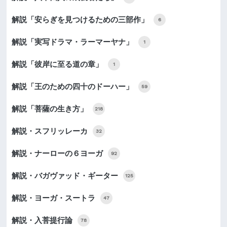
解説「安らぎを見つけるための三部作」
6
解説「実写ドラマ・ラーマーヤナ」
1
解説「彼岸に至る道の章」
1
解説「王のための四十のドーハー」
59
解説「菩薩の生き方」
218
解説・スフリッレーカ
32
解説・ナーローの６ヨーガ
92
解説・バガヴァッド・ギーター
125
解説・ヨーガ・スートラ
47
解説・入菩提行論
78