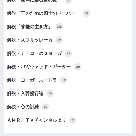
解説「王のための四十のドーハー」
59
解説「菩薩の生き方」
218
解説・スフリッレーカ
32
解説・ナーローの６ヨーガ
92
解説・バガヴァッド・ギーター
125
解説・ヨーガ・スートラ
47
解説・入菩提行論
78
解説・心の訓練
89
ＡＭＲＩＴＡチャンネルより
13