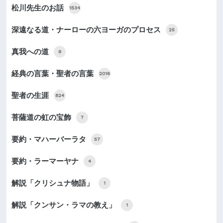
松川先生のお話
1534
深遠なる道・ナーローの六ヨーガのプロセス
25
真我への道
9
経典の言葉・聖者の言葉
2016
聖者の生涯
824
菩薩道の虹の宝飾
7
要約・マハーバーラタ
57
要約・ラーマーヤナ
4
解説「クリシュナ物語」
1
解説「クンサン・ラマの教え」
1