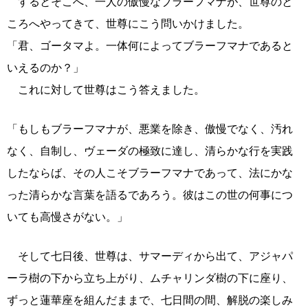
するとそこへ、一人の傲慢なブラーフマナが、世尊のと
ころへやってきて、世尊にこう問いかけました。
「君、ゴータマよ。一体何によってブラーフマナであると
いえるのか？」
これに対して世尊はこう答えました。
「もしもブラーフマナが、悪業を除き、傲慢でなく、汚れ
なく、自制し、ヴェーダの極致に達し、清らかな行を実践
したならば、その人こそブラーフマナであって、法にかな
った清らかな言葉を語るであろう。彼はこの世の何事につ
いても高慢さがない。」
そして七日後、世尊は、サマーディから出て、アジャパ
ーラ樹の下から立ち上がり、ムチャリンダ樹の下に座り、
ずっと蓮華座を組んだままで、七日間の間、解脱の楽しみ