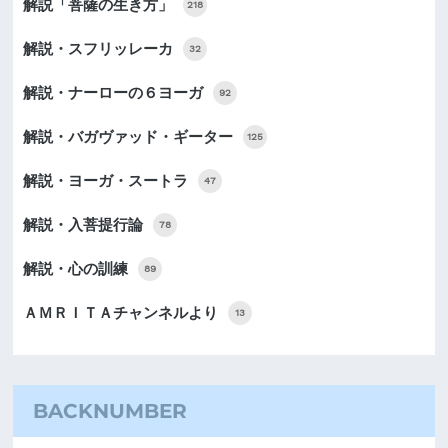
解説「菩薩の生き方」
218
解説・スフリッレーカ
32
解説・ナーローの６ヨーガ
92
解説・バガヴァッド・ギーター
125
解説・ヨーガ・スートラ
47
解説・入菩提行論
78
解説・心の訓練
89
ＡＭＲＩＴＡチャンネルより
13
BACKNUMBER