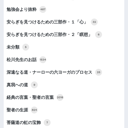
勉強会より抜粋
487
安らぎを見つけるための三部作・１「心」
32
安らぎを見つけるための三部作・２「瞑想」
6
未分類
5
松川先生のお話
1534
深遠なる道・ナーローの六ヨーガのプロセス
25
真我への道
9
経典の言葉・聖者の言葉
2016
聖者の生涯
824
菩薩道の虹の宝飾
7