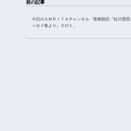
前の記事
今日のＡＭＲＩＴＡチャンネル「聖典朗読『松川慧照
ッセイ集より』その１」