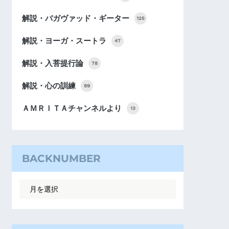
解説・バガヴァッド・ギーター
125
解説・ヨーガ・スートラ
47
解説・入菩提行論
78
解説・心の訓練
89
ＡＭＲＩＴＡチャンネルより
13
BACKNUMBER