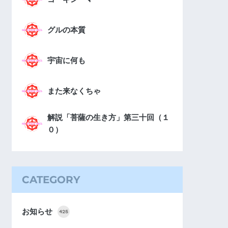
グルの本質
宇宙に何も
また来なくちゃ
解説「菩薩の生き方」第三十回（１
０）
CATEGORY
お知らせ
425