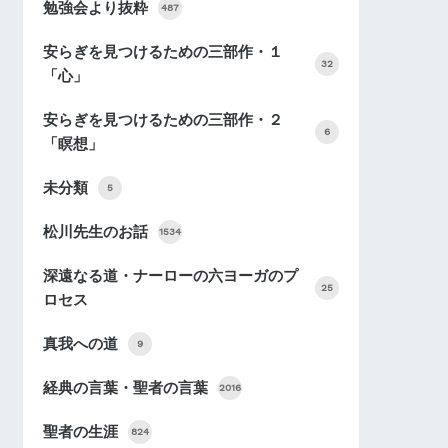
勉強会より抜粋
487
安らぎを見つけるための三部作・１
32
「心」
安らぎを見つけるための三部作・２
6
「瞑想」
未分類
5
松川先生のお話
1534
深遠なる道・ナーローの六ヨーガのプ
25
ロセス
真我への道
9
経典の言葉・聖者の言葉
2016
聖者の生涯
824