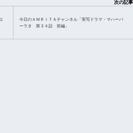
次の記事
エ
今日のＡＭＲＩＴＡチャンネル「実写ドラマ・マハーバ
ーラタ 第３４話 前編」