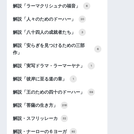
解説「ラーマクリシュナの福音」
6
解説「人々のためのドーハー」
20
解説「八十四人の成就者たち」
3
解説「安らぎを見つけるための三部
6
作」
解説「実写ドラマ・ラーマーヤナ」
1
解説「彼岸に至る道の章」
1
解説「王のための四十のドーハー」
59
解説「菩薩の生き方」
218
解説・スフリッレーカ
32
解説・ナーローの６ヨーガ
92