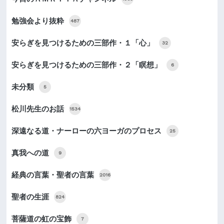
勉強会より抜粋
487
安らぎを見つけるための三部作・１「心」
32
安らぎを見つけるための三部作・２「瞑想」
6
未分類
5
松川先生のお話
1534
深遠なる道・ナーローの六ヨーガのプロセス
25
真我への道
9
経典の言葉・聖者の言葉
2016
聖者の生涯
824
菩薩道の虹の宝飾
7