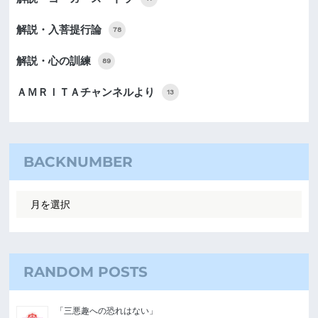
解説・入菩提行論
78
解説・心の訓練
89
ＡＭＲＩＴＡチャンネルより
13
BACKNUMBER
RANDOM POSTS
「三悪趣への恐れはない」