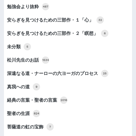
勉強会より抜粋
487
安らぎを見つけるための三部作・１「心」
32
安らぎを見つけるための三部作・２「瞑想」
6
未分類
5
松川先生のお話
1534
深遠なる道・ナーローの六ヨーガのプロセス
25
真我への道
9
経典の言葉・聖者の言葉
2016
聖者の生涯
824
菩薩道の虹の宝飾
7