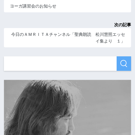
ヨーガ講習会のお知らせ
次の記事
今日のＡＭＲＩＴＡチャンネル「聖典朗読 松川慧照エッセ
イ集より １」