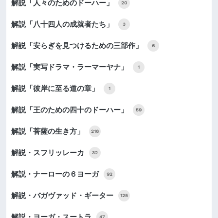
解説「人々のためのドーハー」
20
解説「八十四人の成就者たち」
3
解説「安らぎを見つけるための三部作」
6
解説「実写ドラマ・ラーマーヤナ」
1
解説「彼岸に至る道の章」
1
解説「王のための四十のドーハー」
59
解説「菩薩の生き方」
218
解説・スフリッレーカ
32
解説・ナーローの６ヨーガ
92
解説・バガヴァッド・ギーター
125
解説・ヨーガ・スートラ
47