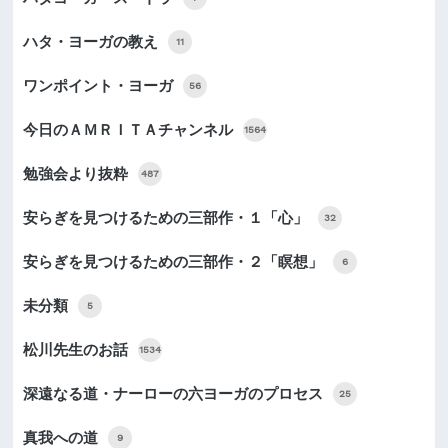
ハタ・ヨーガの教え
11
ワンポイント・ヨーガ
56
今日のＡＭＲＩＴＡチャンネル
1564
勉強会より抜粋
487
安らぎを見つけるための三部作・１「心」
32
安らぎを見つけるための三部作・２「瞑想」
6
未分類
5
松川先生のお話
1534
深遠なる道・ナーローの六ヨーガのプロセス
25
真我への道
9