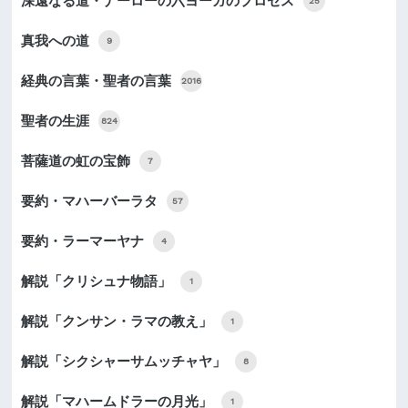
深遠なる道・ナーローの六ヨーガのプロセス
25
真我への道
9
経典の言葉・聖者の言葉
2016
聖者の生涯
824
菩薩道の虹の宝飾
7
要約・マハーバーラタ
57
要約・ラーマーヤナ
4
解説「クリシュナ物語」
1
解説「クンサン・ラマの教え」
1
解説「シクシャーサムッチャヤ」
8
解説「マハームドラーの月光」
1