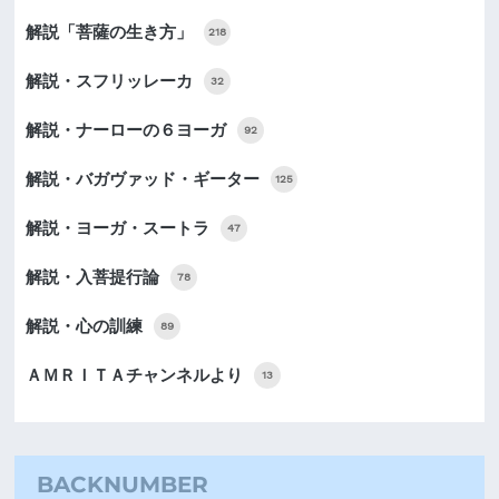
解説「菩薩の生き方」
218
解説・スフリッレーカ
32
解説・ナーローの６ヨーガ
92
解説・バガヴァッド・ギーター
125
解説・ヨーガ・スートラ
47
解説・入菩提行論
78
解説・心の訓練
89
ＡＭＲＩＴＡチャンネルより
13
BACKNUMBER