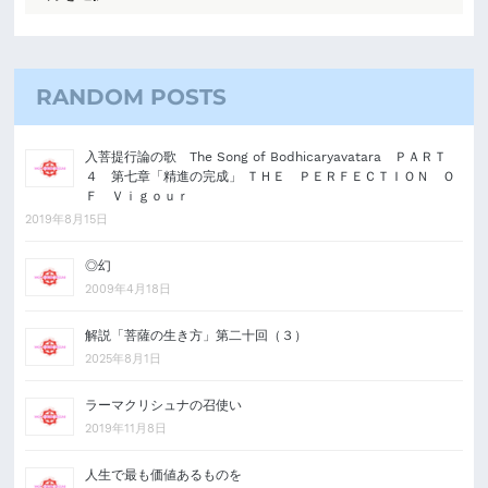
RANDOM POSTS
入菩提行論の歌 The Song of Bodhicaryavatara ＰＡＲＴ
４ 第七章「精進の完成」 ＴＨＥ ＰＥＲＦＥＣＴＩＯＮ Ｏ
Ｆ Ｖｉｇｏｕｒ
2019年8月15日
◎幻
2009年4月18日
解説「菩薩の生き方」第二十回（３）
2025年8月1日
ラーマクリシュナの召使い
2019年11月8日
人生で最も価値あるものを