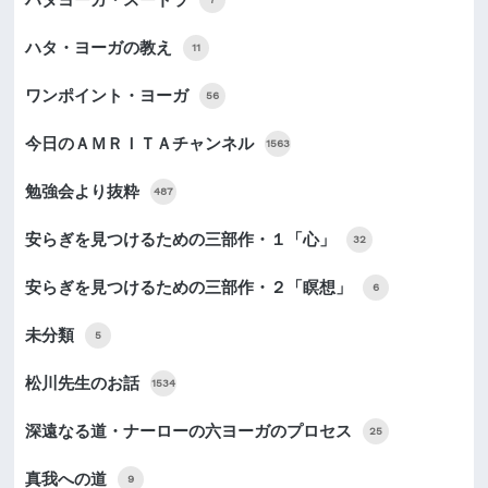
ハタ・ヨーガの教え
11
ワンポイント・ヨーガ
56
今日のＡＭＲＩＴＡチャンネル
1563
勉強会より抜粋
487
安らぎを見つけるための三部作・１「心」
32
安らぎを見つけるための三部作・２「瞑想」
6
未分類
5
松川先生のお話
1534
深遠なる道・ナーローの六ヨーガのプロセス
25
真我への道
9