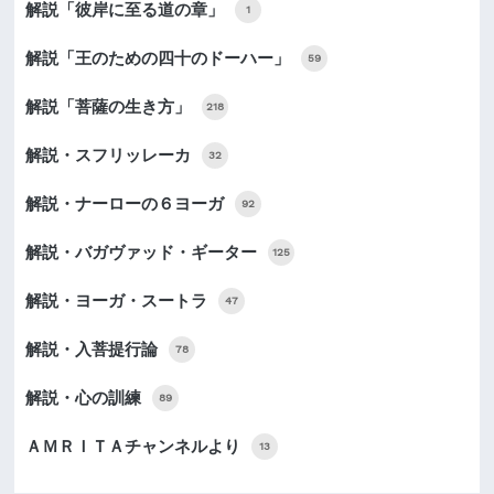
解説「彼岸に至る道の章」
1
解説「王のための四十のドーハー」
59
解説「菩薩の生き方」
218
解説・スフリッレーカ
32
解説・ナーローの６ヨーガ
92
解説・バガヴァッド・ギーター
125
解説・ヨーガ・スートラ
47
解説・入菩提行論
78
解説・心の訓練
89
ＡＭＲＩＴＡチャンネルより
13