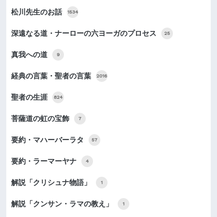
松川先生のお話
1534
深遠なる道・ナーローの六ヨーガのプロセス
25
真我への道
9
経典の言葉・聖者の言葉
2016
聖者の生涯
824
菩薩道の虹の宝飾
7
要約・マハーバーラタ
57
要約・ラーマーヤナ
4
解説「クリシュナ物語」
1
解説「クンサン・ラマの教え」
1