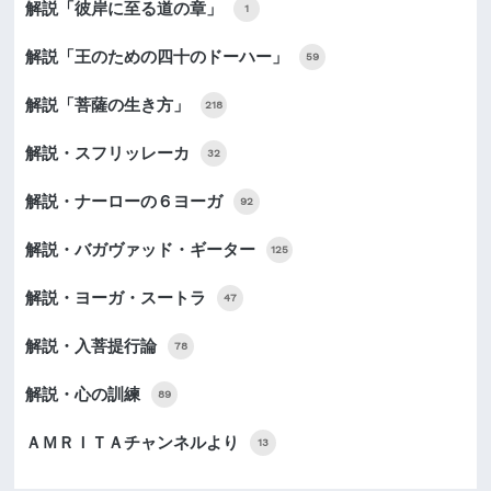
解説「彼岸に至る道の章」
1
解説「王のための四十のドーハー」
59
解説「菩薩の生き方」
218
解説・スフリッレーカ
32
解説・ナーローの６ヨーガ
92
解説・バガヴァッド・ギーター
125
解説・ヨーガ・スートラ
47
解説・入菩提行論
78
解説・心の訓練
89
ＡＭＲＩＴＡチャンネルより
13