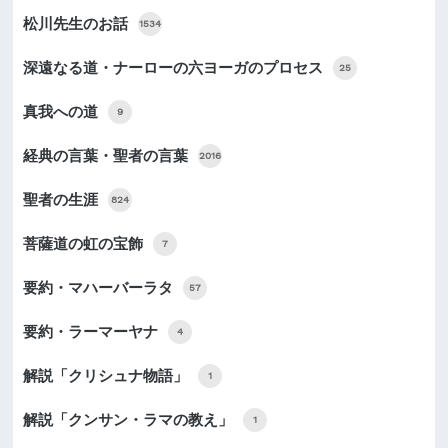
松川先生のお話
1534
深遠なる道・ナーローの六ヨーガのプロセス
25
真我への道
9
経典の言葉・聖者の言葉
2016
聖者の生涯
824
菩薩道の虹の宝飾
7
要約・マハーバーラタ
57
要約・ラーマーヤナ
4
解説「クリシュナ物語」
1
解説「クンサン・ラマの教え」
1