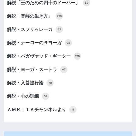
解説「王のための四十のドーハー」
59
解説「菩薩の生き方」
218
解説・スフリッレーカ
32
解説・ナーローの６ヨーガ
92
解説・バガヴァッド・ギーター
125
解説・ヨーガ・スートラ
47
解説・入菩提行論
78
解説・心の訓練
89
ＡＭＲＩＴＡチャンネルより
13