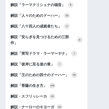
解説「ラーマクリシュナの福音」
6
解説「人々のためのドーハー」
20
解説「八十四人の成就者たち」
3
解説「安らぎを見つけるための三部
6
作」
解説「実写ドラマ・ラーマーヤナ」
1
解説「彼岸に至る道の章」
1
解説「王のための四十のドーハー」
59
解説「菩薩の生き方」
218
解説・スフリッレーカ
32
解説・ナーローの６ヨーガ
92