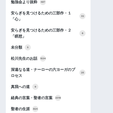
勉強会より抜粋
487
安らぎを見つけるための三部作・１
32
「心」
安らぎを見つけるための三部作・２
6
「瞑想」
未分類
5
松川先生のお話
1534
深遠なる道・ナーローの六ヨーガのプ
25
ロセス
真我への道
9
経典の言葉・聖者の言葉
2016
聖者の生涯
824