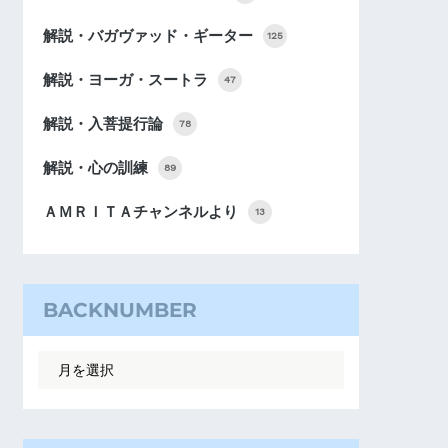
解説・バガヴァッド・ギーター
125
解説・ヨーガ・スートラ
47
解説・入菩提行論
78
解説・心の訓練
89
ＡＭＲＩＴＡチャンネルより
13
BACKNUMBER