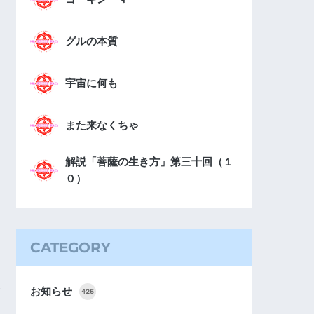
グルの本質
宇宙に何も
また来なくちゃ
解説「菩薩の生き方」第三十回（１
０）
CATEGORY
お知らせ
425