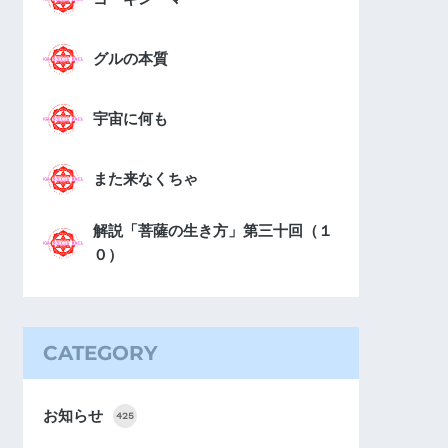
グルの本質
宇宙に何も
また来なくちゃ
解説「菩薩の生き方」第三十回（１
０）
CATEGORY
お知らせ
425