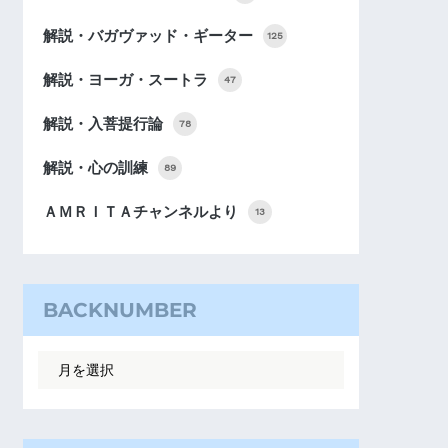
解説・バガヴァッド・ギーター
125
解説・ヨーガ・スートラ
47
解説・入菩提行論
78
解説・心の訓練
89
ＡＭＲＩＴＡチャンネルより
13
BACKNUMBER