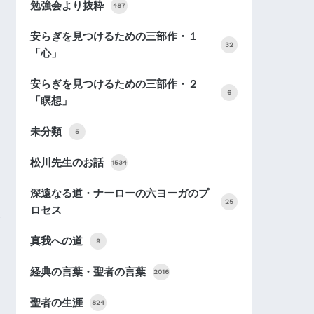
勉強会より抜粋
487
安らぎを見つけるための三部作・１
32
「心」
安らぎを見つけるための三部作・２
6
「瞑想」
未分類
5
松川先生のお話
1534
深遠なる道・ナーローの六ヨーガのプ
25
ロセス
真我への道
9
経典の言葉・聖者の言葉
2016
聖者の生涯
824