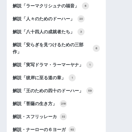
解説「ラーマクリシュナの福音」
6
解説「人々のためのドーハー」
20
解説「八十四人の成就者たち」
3
解説「安らぎを見つけるための三部
6
作」
解説「実写ドラマ・ラーマーヤナ」
1
解説「彼岸に至る道の章」
1
解説「王のための四十のドーハー」
59
解説「菩薩の生き方」
218
解説・スフリッレーカ
32
解説・ナーローの６ヨーガ
92