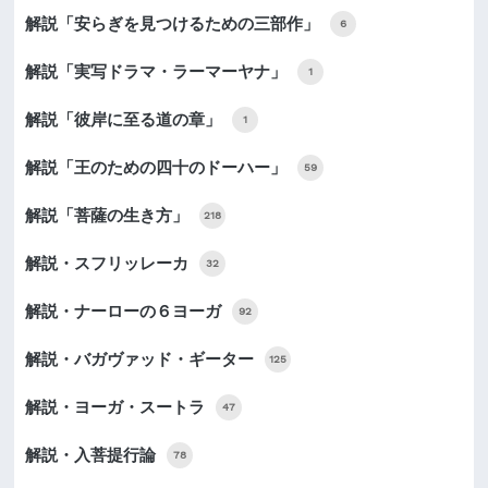
解説「安らぎを見つけるための三部作」
6
解説「実写ドラマ・ラーマーヤナ」
1
解説「彼岸に至る道の章」
1
解説「王のための四十のドーハー」
59
解説「菩薩の生き方」
218
解説・スフリッレーカ
32
解説・ナーローの６ヨーガ
92
解説・バガヴァッド・ギーター
125
解説・ヨーガ・スートラ
47
解説・入菩提行論
78