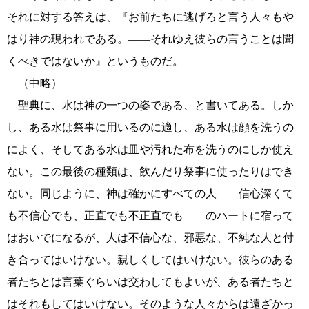
それに対する答えは、『お前たちに逃げろと言う人々もや
はり神の現われである。――それゆえ彼らの言うことは聞
くべきではないか』というものだ。
（中略）
聖典に、水は神の一つの姿である、と書いてある。しか
し、ある水は祭事に用いるのに適し、ある水は顔を洗うの
によく、そしてある水は皿や汚れた布を洗うのにしか使え
ない。この最後の種類は、飲んだり祭事に使ったりはでき
ない。同じように、神は確かにすべての人――信心深くて
も不信心でも、正直でも不正直でも――のハートに宿って
はおいでになるが、人は不信心な、邪悪な、不純な人と付
き合ってはいけない。親しくしてはいけない。彼らのある
者たちとは言葉ぐらいは交わしてもよいが、ある者たちと
はそれもしてはいけない。そのような人々からは遠ざかっ