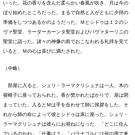
いった。花の香りを含んだ柔らかい春風が吹き、月は今の
ぼり始めたところだった。まるで自然と人がともに夕拝の
準備をしつつあるかのようだった。Ｍとシドゥは１２のシ
ヴァ聖堂、ラーダーカーンタ聖堂およびバヴァターリニの
聖堂に詣った。諸々の神像の前でおこなわれる礼拝を見て
いると、Ｍの心は喜びに満たされた。
（中略）
部屋に入ると、シュリ・ラーマクリシュナは一人、木の
寝椅子に座っておられた。香が焚かれたばかりで、扉は閉
まっていた。入るとＭは手を合わせて師に挨拶をした。そ
れから師の命によって彼とシドゥは床に座った。シュリ・
ラーマクリシュナは彼らにお尋ねになった、「どこに住ん
でいるのかね」「仕事は？」「バラナゴルには何の用で来