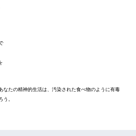
。
で
を
あなたの精神的生活は、汚染された食べ物のように有毒
ろう。