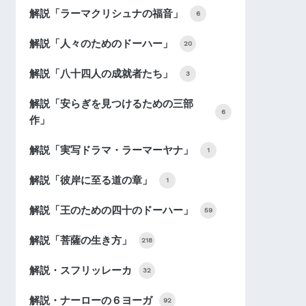
解説「ラーマクリシュナの福音」
6
解説「人々のためのドーハー」
20
解説「八十四人の成就者たち」
3
解説「安らぎを見つけるための三部
6
作」
解説「実写ドラマ・ラーマーヤナ」
1
解説「彼岸に至る道の章」
1
解説「王のための四十のドーハー」
59
解説「菩薩の生き方」
218
解説・スフリッレーカ
32
解説・ナーローの６ヨーガ
92