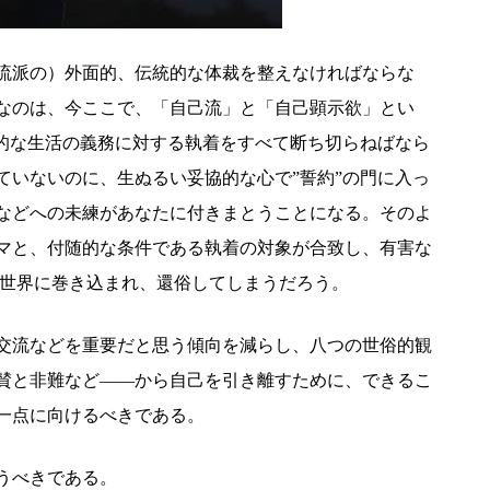
流派の）外面的、伝統的な体裁を整えなければならな
なのは、今ここで、「自己流」と「自己顕示欲」とい
俗的な生活の義務に対する執着をすべて断ち切らねばなら
ていないのに、生ぬるい妥協的な心で”誓約”の門に入っ
などへの未練があなたに付きまとうことになる。そのよ
マと、付随的な条件である執着の対象が合致し、有害な
的世界に巻き込まれ、還俗してしまうだろう。
交流などを重要だと思う傾向を減らし、八つの世俗的観
賛と非難など――から自己を引き離すために、できるこ
一点に向けるべきである。
うべきである。