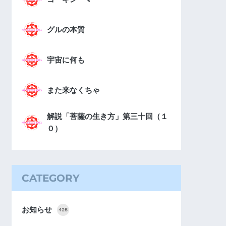
グルの本質
宇宙に何も
また来なくちゃ
解説「菩薩の生き方」第三十回（１
０）
CATEGORY
お知らせ
425