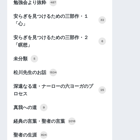
勉強会より抜粋
487
安らぎを見つけるための三部作・１
32
「心」
安らぎを見つけるための三部作・２
6
「瞑想」
未分類
5
松川先生のお話
1534
深遠なる道・ナーローの六ヨーガのプ
25
ロセス
真我への道
9
経典の言葉・聖者の言葉
2016
聖者の生涯
824