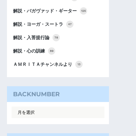
解説・バガヴァッド・ギーター
125
解説・ヨーガ・スートラ
47
解説・入菩提行論
78
解説・心の訓練
89
ＡＭＲＩＴＡチャンネルより
13
BACKNUMBER