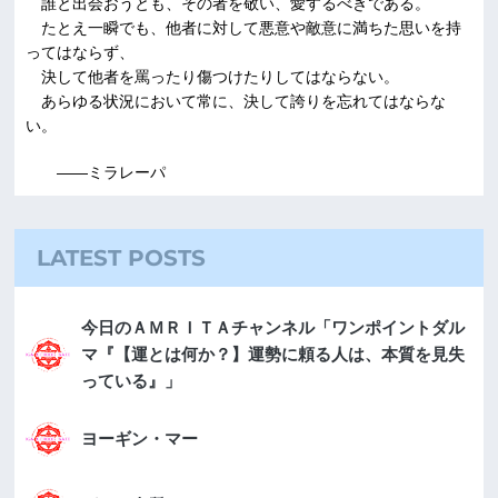
誰と出会おうとも、その者を敬い、愛するべきである。
たとえ一瞬でも、他者に対して悪意や敵意に満ちた思いを持
ってはならず、
決して他者を罵ったり傷つけたりしてはならない。
あらゆる状況において常に、決して誇りを忘れてはならな
い。
――ミラレーパ
LATEST POSTS
今日のＡＭＲＩＴＡチャンネル「ワンポイントダル
マ『【運とは何か？】運勢に頼る人は、本質を見失
っている』」
ヨーギン・マー