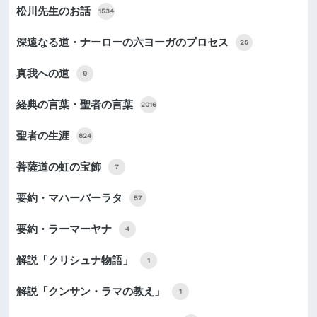
松川先生のお話
1534
深遠なる道・ナーローの六ヨーガのプロセス
25
真我への道
9
経典の言葉・聖者の言葉
2016
聖者の生涯
824
菩薩道の虹の宝飾
7
要約・マハーバーラタ
57
要約・ラーマーヤナ
4
解説「クリシュナ物語」
1
解説「クンサン・ラマの教え」
1