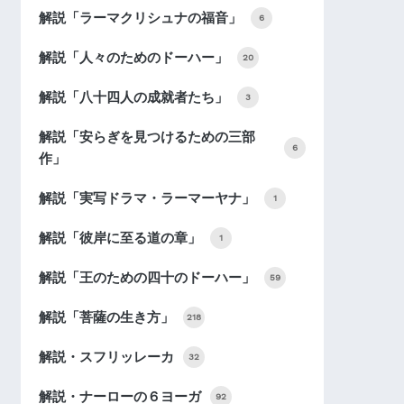
解説「ラーマクリシュナの福音」
6
解説「人々のためのドーハー」
20
解説「八十四人の成就者たち」
3
解説「安らぎを見つけるための三部
6
作」
解説「実写ドラマ・ラーマーヤナ」
1
解説「彼岸に至る道の章」
1
解説「王のための四十のドーハー」
59
解説「菩薩の生き方」
218
解説・スフリッレーカ
32
解説・ナーローの６ヨーガ
92