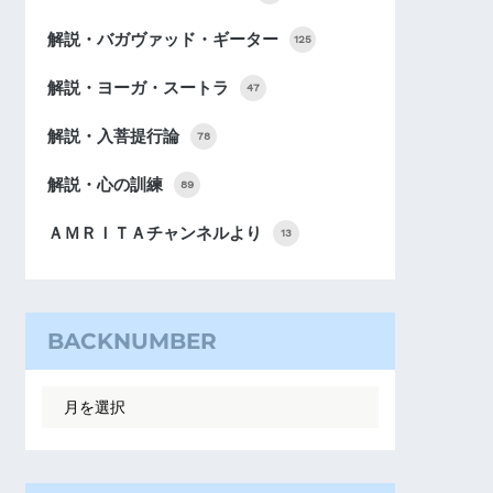
解説・バガヴァッド・ギーター
125
解説・ヨーガ・スートラ
47
解説・入菩提行論
78
解説・心の訓練
89
ＡＭＲＩＴＡチャンネルより
13
BACKNUMBER