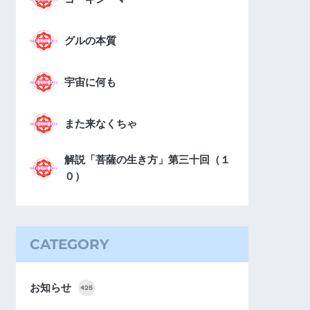
グルの本質
宇宙に何も
また来なくちゃ
解説「菩薩の生き方」第三十回（１
０）
CATEGORY
お知らせ
425