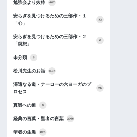
勉強会より抜粋
487
安らぎを見つけるための三部作・１
32
「心」
安らぎを見つけるための三部作・２
6
「瞑想」
未分類
5
松川先生のお話
1534
深遠なる道・ナーローの六ヨーガのプ
25
ロセス
真我への道
9
経典の言葉・聖者の言葉
2016
聖者の生涯
824