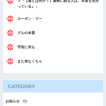
マ『【運とは何か？】運勢に頼る人は、本質を見失
っている』」
ヨーギン・マー
グルの本質
宇宙に何も
また来なくちゃ
CATEGORY
お知らせ
425