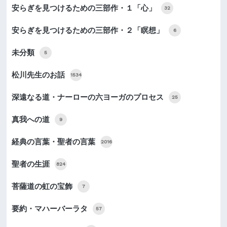
安らぎを見つけるための三部作・１「心」
32
安らぎを見つけるための三部作・２「瞑想」
6
未分類
5
松川先生のお話
1534
深遠なる道・ナーローの六ヨーガのプロセス
25
真我への道
9
経典の言葉・聖者の言葉
2016
聖者の生涯
824
菩薩道の虹の宝飾
7
要約・マハーバーラタ
57