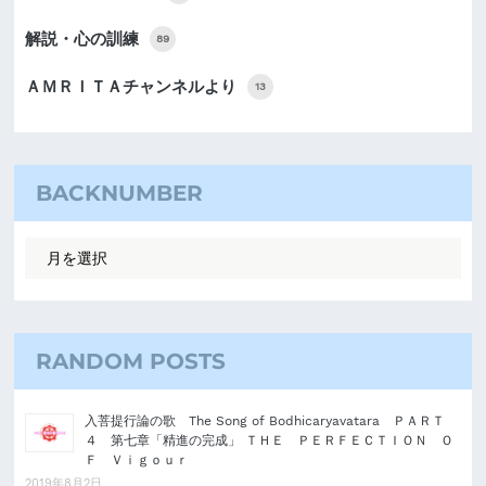
解説・心の訓練
89
ＡＭＲＩＴＡチャンネルより
13
BACKNUMBER
RANDOM POSTS
入菩提行論の歌 The Song of Bodhicaryavatara ＰＡＲＴ
４ 第七章「精進の完成」 ＴＨＥ ＰＥＲＦＥＣＴＩＯＮ Ｏ
Ｆ Ｖｉｇｏｕｒ
2019年8月2日