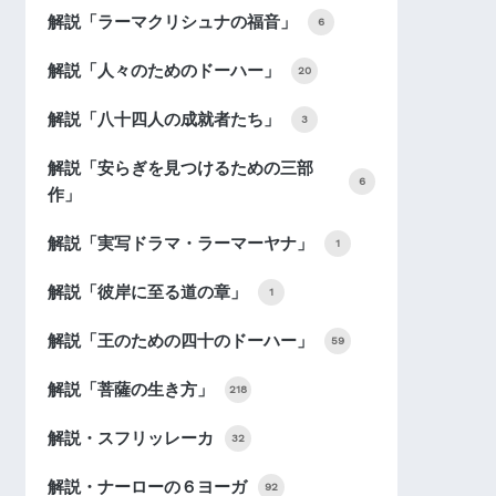
解説「ラーマクリシュナの福音」
6
解説「人々のためのドーハー」
20
解説「八十四人の成就者たち」
3
解説「安らぎを見つけるための三部
6
作」
解説「実写ドラマ・ラーマーヤナ」
1
解説「彼岸に至る道の章」
1
解説「王のための四十のドーハー」
59
解説「菩薩の生き方」
218
解説・スフリッレーカ
32
解説・ナーローの６ヨーガ
92