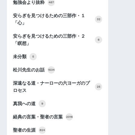
勉強会より抜粋
487
安らぎを見つけるための三部作・１
32
「心」
安らぎを見つけるための三部作・２
6
「瞑想」
未分類
5
松川先生のお話
1534
深遠なる道・ナーローの六ヨーガのプ
25
ロセス
真我への道
9
経典の言葉・聖者の言葉
2016
聖者の生涯
824