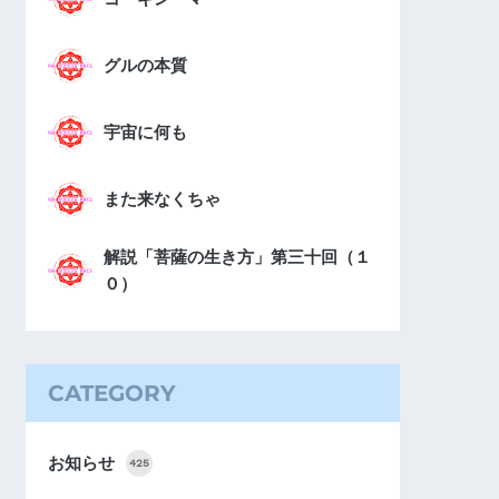
グルの本質
宇宙に何も
また来なくちゃ
解説「菩薩の生き方」第三十回（１
０）
CATEGORY
お知らせ
425