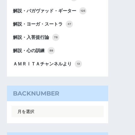
解説・バガヴァッド・ギーター
125
解説・ヨーガ・スートラ
47
解説・入菩提行論
78
解説・心の訓練
89
ＡＭＲＩＴＡチャンネルより
13
BACKNUMBER