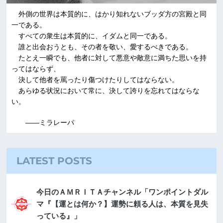
外側の世界は本質的に、はかり知れないブッダ方の宮殿と同
一である。
すべての衆生は本質的に、イダムと同一である。
誰と出会おうとも、その者を敬い、愛するべきである。
たとえ一瞬でも、他者に対して悪意や敵意に満ちた思いを持
ってはならず、
決して他者を罵ったり傷つけたりしてはならない。
あらゆる状況において常に、決して誇りを忘れてはならな
い。
――ミラレーパ
LATEST POSTS
今日のＡＭＲＩＴＡチャンネル「ワンポイントダル
マ『【運とは何か？】運勢に頼る人は、本質を見失
っている』」