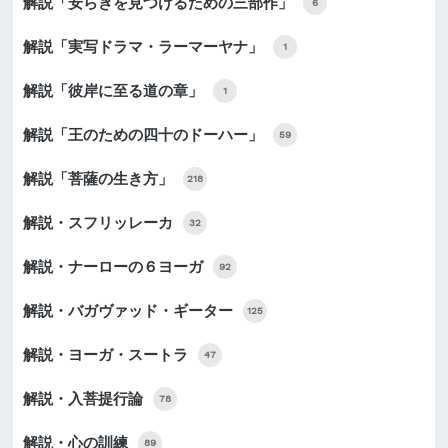
解説「安らぎを見つけるための三部作」
6
解説「実写ドラマ・ラーマーヤナ」
1
解説「彼岸に至る道の章」
1
解説「王のための四十のドーハー」
59
解説「菩薩の生き方」
218
解説・スフリッレーカ
32
解説・ナーローの６ヨーガ
92
解説・バガヴァッド・ギーター
125
解説・ヨーガ・スートラ
47
解説・入菩提行論
78
解説・心の訓練
89