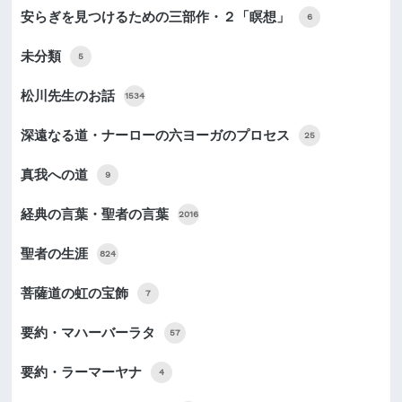
安らぎを見つけるための三部作・２「瞑想」
6
未分類
5
松川先生のお話
1534
深遠なる道・ナーローの六ヨーガのプロセス
25
真我への道
9
経典の言葉・聖者の言葉
2016
聖者の生涯
824
菩薩道の虹の宝飾
7
要約・マハーバーラタ
57
要約・ラーマーヤナ
4